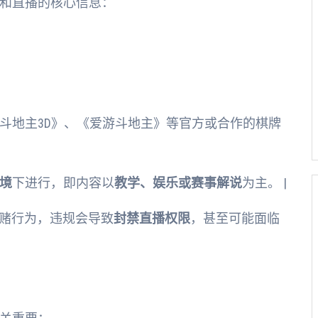
和直播的核心信息：
手斗地主3D》、《爱游斗地主》等官方或合作的棋牌
境
下进行，即内容以
教学、娱乐或赛事解说
为主。 |
涉赌行为，违规会导致
封禁直播权限
，甚至可能面临