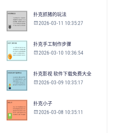
扑克抓猪的玩法
2026-03-11 10:35:27
扑克手工制作步骤
2026-03-10 10:36:54
扑克影视 软件下载免费大全
2026-03-09 10:35:17
扑克小子
2026-03-08 10:35:11