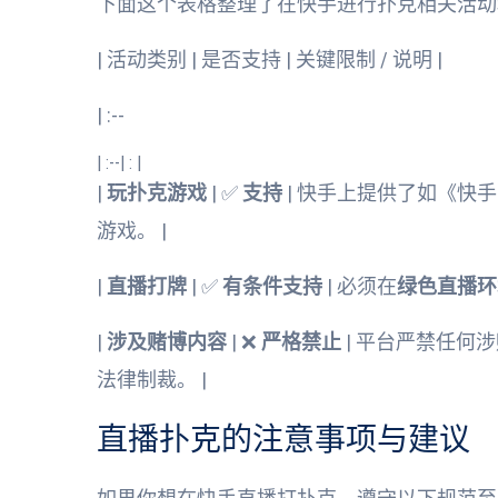
下面这个表格整理了在快手进行扑克相关活动
| 活动类别 | 是否支持 | 关键限制 / 说明 |
| :--
| :--
| : |
|
玩扑克游戏
| ✅
支持
| 快手上提供了如《快
游戏。 |
|
直播打牌
| ✅
有条件支持
| 必须在
绿色直播环
|
涉及赌博内容
| ❌
严格禁止
| 平台严禁任何
法律制裁。 |
直播扑克的注意事项与建议