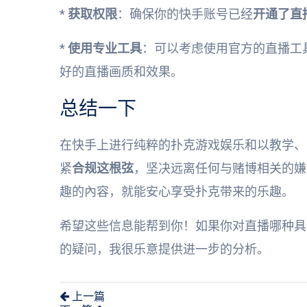
*
获取权限
：确保你的快手账号已经
开通了直
*
使用专业工具
：可以考虑使用官方的直播工
好的直播画质和效果。
总结一下
在快手上进行纯粹的扑克游戏娱乐和以教学、
紧
合规这根弦
，坚决远离任何与赌博相关的嫌
趣的內容，就能安心享受扑克带来的乐趣。
希望这些信息能帮到你！如果你对直播哪种具
的疑问，我很乐意提供进一步的分析。
上一篇