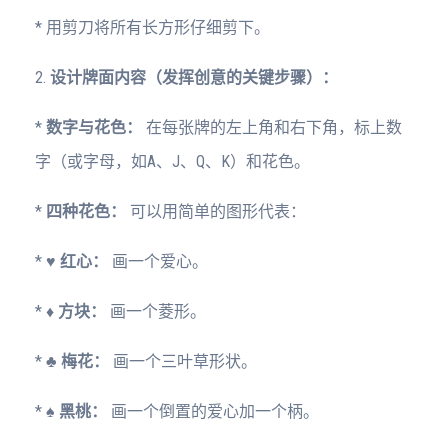
* 用剪刀将所有长方形仔细剪下。
2.
设计牌面内容（发挥创意的关键步骤）：
*
数字与花色：
在每张牌的左上角和右下角，标上数
字（或字母，如A、J、Q、K）和花色。
*
四种花色：
可以用简单的图形代表：
*
♥️ 红心：
画一个爱心。
*
♦️ 方块：
画一个菱形。
*
♣️ 梅花：
画一个三叶草形状。
*
♠️ 黑桃：
画一个倒置的爱心加一个柄。