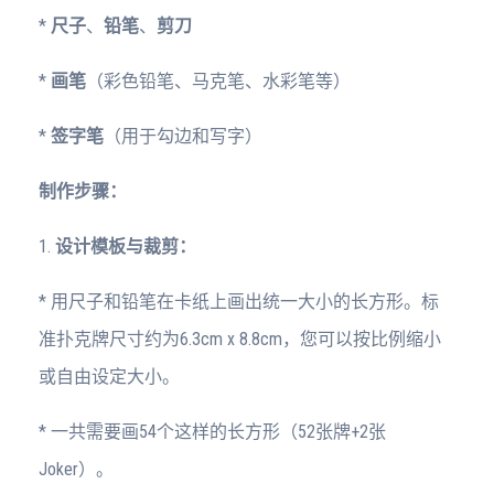
*
尺子
、
铅笔
、
剪刀
*
画笔
（彩色铅笔、马克笔、水彩笔等）
*
签字笔
（用于勾边和写字）
制作步骤：
1.
设计模板与裁剪：
* 用尺子和铅笔在卡纸上画出统一大小的长方形。标
准扑克牌尺寸约为6.3cm x 8.8cm，您可以按比例缩小
或自由设定大小。
* 一共需要画54个这样的长方形（52张牌+2张
Joker）。