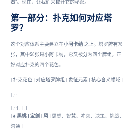
器”。现在，让我们来揭开它的秘密。
第一部分：扑克如何对应塔
罗？
这个对应体系主要建立在
小阿卡纳
之上。塔罗牌有78
张，其中56张是小阿卡纳，它又被分为四个牌组，正
好对应扑克的四个花色。
| 扑克花色 | 对应塔罗牌组 | 象征元素 | 核心含义领域 |
| :--
| :--
| : | : |
|
♠️ 黑桃
|
宝剑
|
风
| 思想、智慧、冲突、决策、挑战、
沟通 |