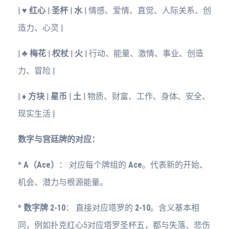
|
♥️ 红心
|
圣杯
|
水
| 情感、爱情、直觉、人际关系、创
造力、心灵 |
|
♣️ 梅花
|
权杖
|
火
| 行动、能量、激情、事业、创造
力、冒险 |
|
♦️ 方块
|
星币
|
土
| 物质、财富、工作、身体、安全、
现实生活 |
数字与宫廷牌的对应：
*
A（Ace）
： 对应每个牌组的
Ace
。代表新的开始、
机会、潜力与根源能量。
*
数字牌 2-10
： 直接对应塔罗的
2-10
。含义基本相
同，例如扑克红心5对应塔罗圣杯五，都与失落、悲伤