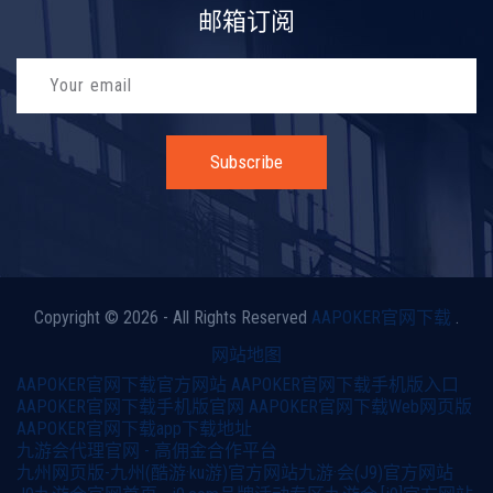
邮箱订阅
Subscribe
Copyright © 2026 - All Rights Reserved
AAPOKER官网下载
.
网站地图
AAPOKER官网下载官方网站
AAPOKER官网下载手机版入口
AAPOKER官网下载手机版官网
AAPOKER官网下载Web网页版
AAPOKER官网下载app下载地址
九游会代理官网 - 高佣金合作平台
九州网页版-九州(酷游·ku游)官方网站
九游·会(J9)官方网站