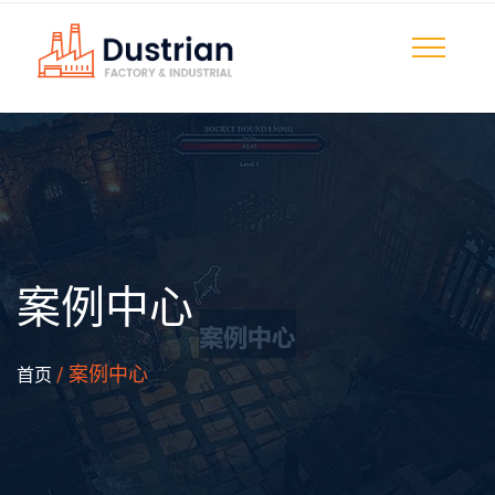
案例中心
/ 案例中心
首页