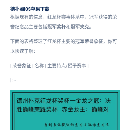
德扑圈IOS苹果下载
根据现有的信息，红龙杯赛事体系中，冠军获得的荣
誉纪念品主要包括
冠军奖杯
和
冠军夹克
。
下面的表格整理了红龙杯主要的冠军荣誉象征，你可
以快速了解：
| 荣誉象征 | 名称 | 主要特点/授予赛事 |
| :--